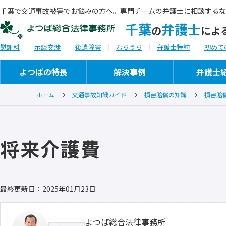
千葉で交通事故被害でお悩みの方へ。専門チームの弁護士に相談するな
千葉
弁護士
の
によ
慰謝料
示談交渉
後遺障害
むちうち
弁護士特約
初めて
よつばの特長
解決事例
弁護士
ホーム
交通事故知識ガイド
損害賠償の知識
損害賠
ご相談から解決までの流れ
事務所概要
将来介護費
ご相談実例
セミナー・研修会講師
ご推薦者の言葉
最終更新日：2025年01月23日
よつば総合法律事務所