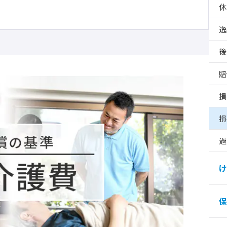
休
逸
後
賠
損
損
過
け
保