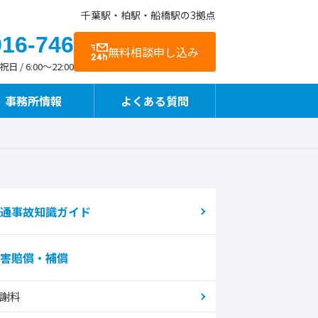
千葉駅・柏駅・船橋駅の3拠点
916-746
無料相談申し込み
 / 6:00～22:00
事務所情報
よくある質問
お客様の声
交通アクセス
事故直後や治療中も相談できます
通事故知識ガイド
害賠償・補償
整骨院様向けサービス
謝料