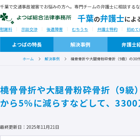
千葉で交通事故被害でお悩みの方へ。専門チームの弁護士に相談するな
千葉
弁護士
の
によ
慰謝料
示談交渉
後遺障害
むちうち
弁護士特約
初めて
よつばの特長
解決事例
弁護士
ホーム
解決事例
橈骨骨折や大腿骨粉砕骨折（9級）の30
ご相談から解決までの流れ
事務所概要
橈骨骨折や大腿骨粉砕骨折（9級）
ご相談実例
セミナー・研修会講師
から5％に減らすなどして、330
ご推薦者の言葉
最終更新日：2025年11月21日