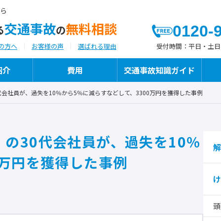
ら
交通事故
無料相談
0120-
る
の
受付時間：
平日・土日祝日
の方へ
お客様の声
選ばれる理由
紹介
費用
交通事故知識ガイド
代会社員が、過失を10％から5％に減らすなどして、3300万円を獲得した事例
よつばが選ばれる理由
代表弁護士ご挨拶
よつばの交通事故への「想い」と「こだわ
の30代会社員が、過失を10％
執筆・メディア掲載
り」
解
0万円を獲得した事例
け
保険代理店様向けサービス
頭