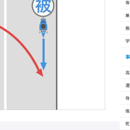
専
兼
無
学
事
高
遷
脊
傷
死