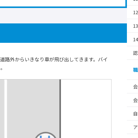
1
1
1
認
道路外からいきなり車が飛び出してきます。バイ
た。
職
会
会
自
ア