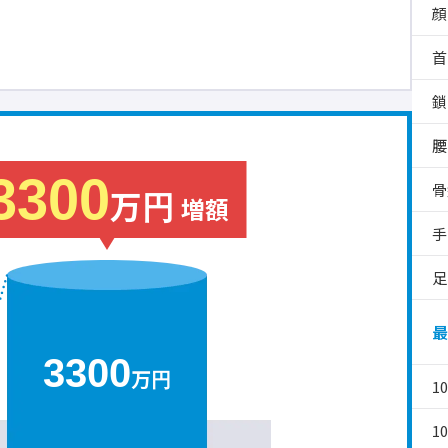
顔
首
鎖
腰
3300
骨
万円
増額
手
足
最
3300
万円
1
1