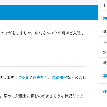
む
解
異
どのけがをしました。中村さんは２か月ほど入院し
高
短
裁
事
談します。
治療費
や
過失割合
、
後遺障害
などのこと
運
。早めに弁護士に頼むのがよさそうな状況だった