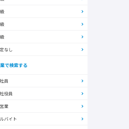
2級
3級
4級
定なし
業で検索する
社員
社役員
営業
ルバイト