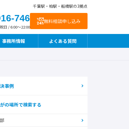
千葉駅・柏駅・船橋駅の3拠点
916-746
無料相談申し込み
 / 6:00～22:00
事務所情報
よくある質問
お客様の声
交通アクセス
事故直後や治療中も相談できます
決事例
がの場所で検索する
整骨院様向けサービス
部