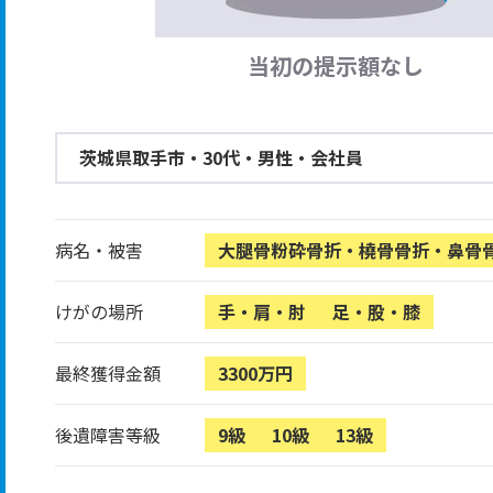
当初の提示額なし
茨城県取手市・30代・男性・会社員
病名・被害
大腿骨粉砕骨折・橈骨骨折・鼻骨
けがの場所
手・肩・肘
足・股・膝
最終獲得金額
3300万円
後遺障害等級
9級
10級
13級