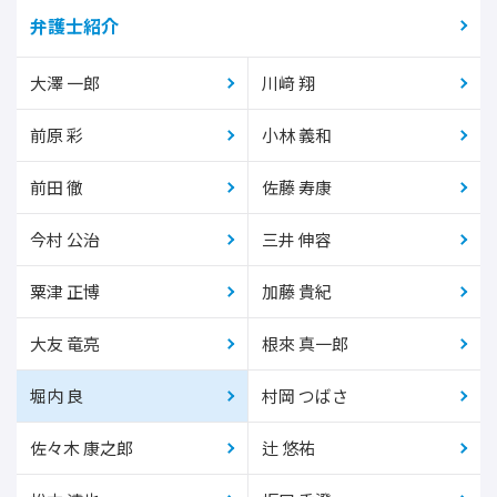
弁護士紹介
大澤 一郎
川﨑 翔
前原 彩
小林 義和
前田 徹
佐藤 寿康
今村 公治
三井 伸容
粟津 正博
加藤 貴紀
大友 竜亮
根來 真一郎
堀内 良
村岡 つばさ
佐々木 康之郎
辻 悠祐