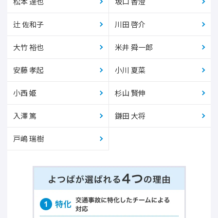
松本 達也
坂口 香澄
辻 佐和子
川田 啓介
大竹 裕也
米井 舜一郎
安藤 孝起
小川 夏菜
小西 姫
杉山 賢伸
入澤 篤
鎌田 大将
戸嶋 瑞樹