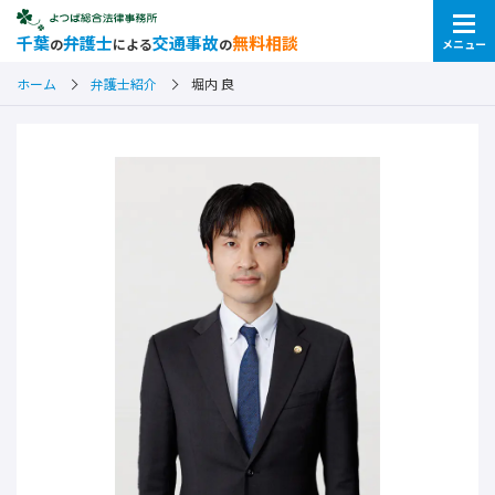
千葉
弁護士
交通事故
無料相談
の
による
の
メニュー
ホーム
弁護士紹介
堀内 良