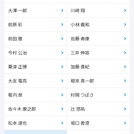
大澤 一郎
川﨑 翔
前原 彩
小林 義和
前田 徹
佐藤 寿康
今村 公治
三井 伸容
粟津 正博
加藤 貴紀
大友 竜亮
根來 真一郎
堀内 良
村岡 つばさ
佐々木 康之郎
辻 悠祐
松本 達也
坂口 香澄