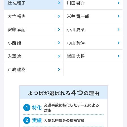
辻 佐和子
川田 啓介
大竹 裕也
米井 舜一郎
安藤 孝起
小川 夏菜
小西 姫
杉山 賢伸
入澤 篤
鎌田 大将
戸嶋 瑞樹