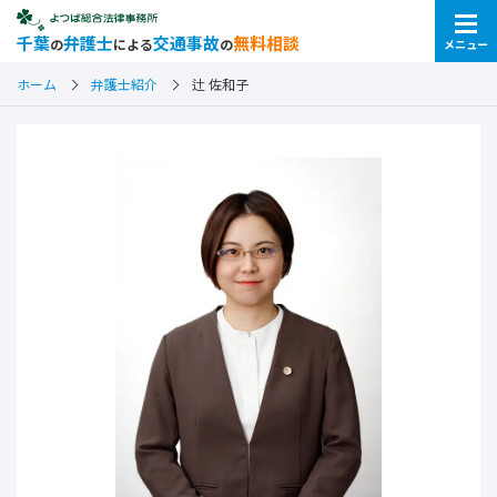
千葉
弁護士
交通事故
無料相談
の
による
の
メニュー
ホーム
弁護士紹介
辻 佐和子