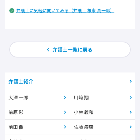
弁護士に気軽に聞いてみる（弁護士 根來 真一郎）
弁護士一覧に戻る
弁護士紹介
大澤 一郎
川﨑 翔
前原 彩
小林 義和
前田 徹
佐藤 寿康