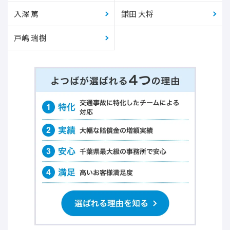
入澤 篤
鎌田 大将
戸嶋 瑞樹