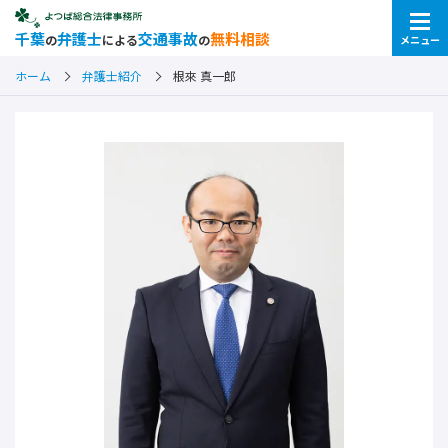
千葉
弁護士
交通事故
無料相談
の
による
の
メニュー
ホーム
弁護士紹介
根來 真一郎