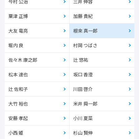
今村 公治
三井 伸容
粟津 正博
加藤 貴紀
大友 竜亮
根來 真一郎
堀内 良
村岡 つばさ
佐々木 康之郎
辻 悠祐
松本 達也
坂口 香澄
辻 佐和子
川田 啓介
大竹 裕也
米井 舜一郎
安藤 孝起
小川 夏菜
小西 姫
杉山 賢伸