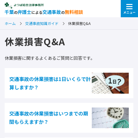
千葉
弁護士
交通事故
無料相談
の
による
の
メニュー
ホーム
交通事故知識ガイド
休業損害Q&A
休業損害Q&A
休業損害に関するよくあるご質問と回答です。
交通事故の休業損害は1日いくらで計
算しますか？
交通事故の休業損害はいつまでの期
間もらえますか？