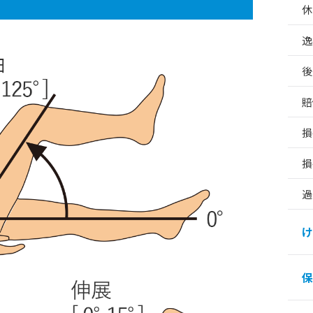
休
逸
後
賠
損
損
過
け
保