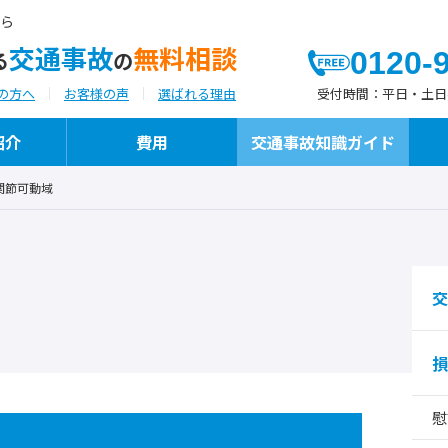
ら
交通事故
無料相談
0120-
る
の
受付時間：
平日・土日祝日
の方へ
お客様の声
選ばれる理由
紹介
費用
交通事故知識ガイド
関節可動域
よつばが選ばれる理由
代表弁護士ご挨拶
よつばの交通事故への「想い」と「こだわ
執筆・メディア掲載
り」
交
損
保険代理店様向けサービス
慰