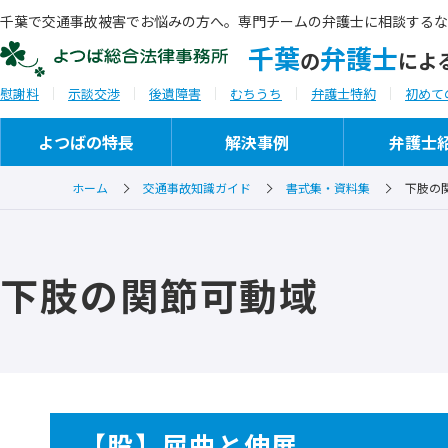
千葉で交通事故被害でお悩みの方へ。専門チームの弁護士に相談するな
千葉
弁護士
の
によ
慰謝料
示談交渉
後遺障害
むちうち
弁護士特約
初めて
よつばの特長
解決事例
弁護士
ホーム
交通事故知識ガイド
書式集・資料集
下肢の
ご相談から解決までの流れ
事務所概要
下肢の関節可動域
ご相談実例
セミナー・研修会講師
ご推薦者の言葉
【股】屈曲と伸展