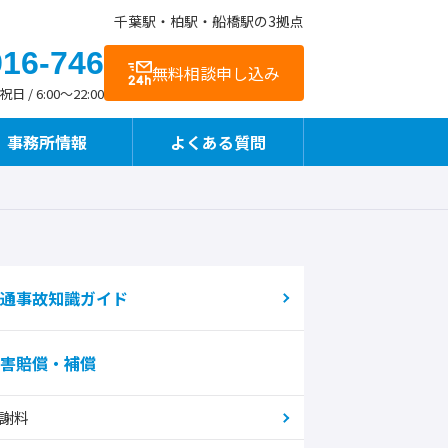
千葉駅・柏駅・船橋駅の3拠点
916-746
無料相談申し込み
 / 6:00～22:00
事務所情報
よくある質問
お客様の声
交通アクセス
事故直後や治療中も相談できます
通事故知識ガイド
害賠償・補償
整骨院様向けサービス
謝料