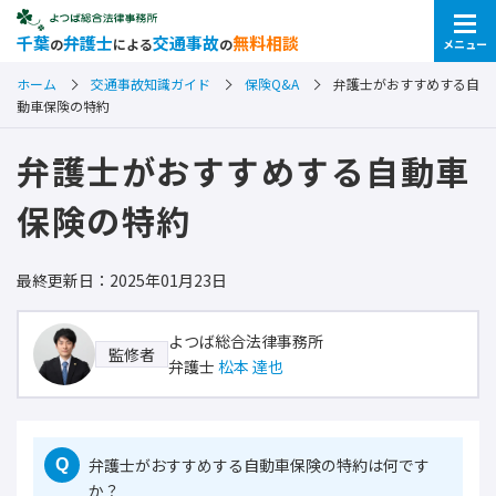
千葉
弁護士
交通事故
無料相談
の
による
の
メニュー
ホーム
交通事故知識ガイド
保険Q&A
弁護士がおすすめする自
動車保険の特約
弁護士がおすすめする自動車
保険の特約
最終更新日：2025年01月23日
よつば総合法律事務所
監修者
弁護士
松本 達也
弁護士がおすすめする自動車保険の特約は何です
Q
か？