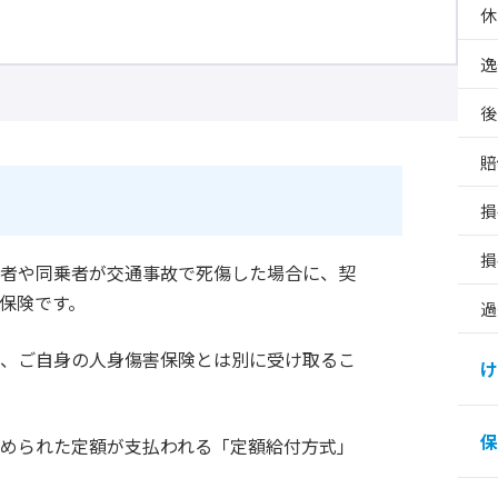
休
逸
後
賠
損
損
転者や同乗者が交通事故で死傷した場合に、契
保険です。
過
や、ご自身の人身傷害保険とは別に受け取るこ
け
保
められた定額が支払われる「定額給付方式」