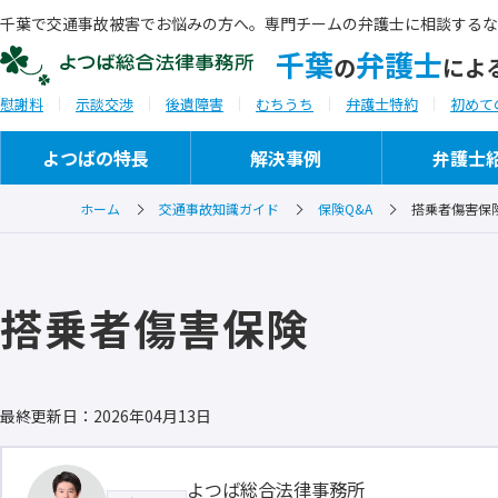
千葉で交通事故被害でお悩みの方へ。専門チームの弁護士に相談するな
千葉
弁護士
の
によ
慰謝料
示談交渉
後遺障害
むちうち
弁護士特約
初めて
よつばの特長
解決事例
弁護士
ホーム
交通事故知識ガイド
保険Q&A
搭乗者傷害保
ご相談から解決までの流れ
事務所概要
搭乗者傷害保険
ご相談実例
セミナー・研修会講師
ご推薦者の言葉
最終更新日：2026年04月13日
よつば総合法律事務所