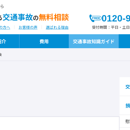
ら
交通事故
無料相談
0120-
る
の
受付時間：
平日・土日祝日
の方へ
お客様の声
選ばれる理由
紹介
費用
交通事故知識ガイド
険
よつばが選ばれる理由
代表弁護士ご挨拶
よつばの交通事故への「想い」と「こだわ
執筆・メディア掲載
り」
交
損
保険代理店様向けサービス
慰