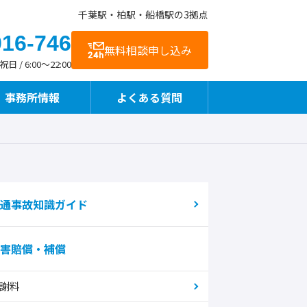
千葉駅・柏駅・船橋駅の3拠点
916-746
無料相談申し込み
 / 6:00～22:00
事務所情報
よくある質問
お客様の声
交通アクセス
事故直後や治療中も相談できます
通事故知識ガイド
害賠償・補償
整骨院様向けサービス
謝料