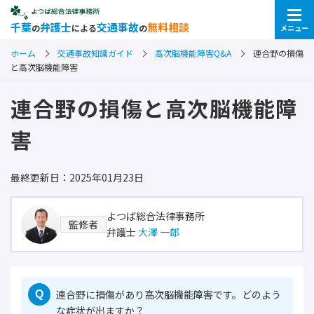
千葉
弁護士
交通事故
無料相談
の
による
の
メニュー
ホーム
交通事故知識ガイド
高次脳機能障害Q&A
連合野の損傷
と高次脳機能障害
連合野の損傷と高次脳機能障
害
最終更新日：2025年01月23日
よつば総合法律事務所
監修者
弁護士
大澤 一郎
連合野に損傷があり高次脳機能障害です。どのよう
Q
な症状が出ますか？