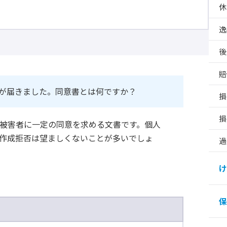
休
逸
後
賠
が届きました。同意書とは何ですか？
損
損
被害者に一定の同意を求める文書です。個人
作成拒否は望ましくないことが多いでしょ
過
け
保