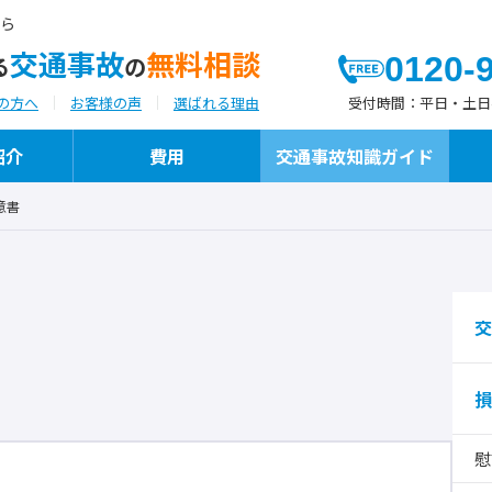
ら
交通事故
無料相談
0120-
る
の
受付時間：
平日・土日祝日
の方へ
お客様の声
選ばれる理由
紹介
費用
交通事故知識ガイド
意書
よつばが選ばれる理由
代表弁護士ご挨拶
よつばの交通事故への「想い」と「こだわ
執筆・メディア掲載
り」
交
損
保険代理店様向けサービス
慰