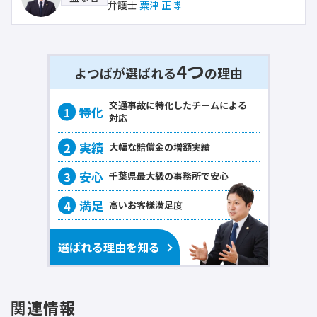
弁護士
粟津 正博
4つ
よつばが選ばれる
の理由
交通事故に
特化
したチームによる
対応
大幅な賠償金の
増額実績
千葉県最大級の事務所で
安心
高いお客様
満足度
選ばれる理由を知る
関連情報