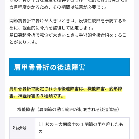
カ月程度かかるため、その期間は注意が必要です。
関節窩骨折で骨片が大きいときは、反復性脱臼を予防するた
めに、観血的に骨片を整復して固定します。
烏口突起骨折で転位が大きいときも手術的骨接合術をするこ
とがあります。
肩甲骨骨折の後遺障害
肩甲骨骨折で認定されうる後遺障害は、機能障害、変形障
害、神経障害の３種類です。
機能障害（肩関節の動く範囲が制限される後遺障害）
1上肢の三大関節中の１関節の用を廃したも
8級6号
の