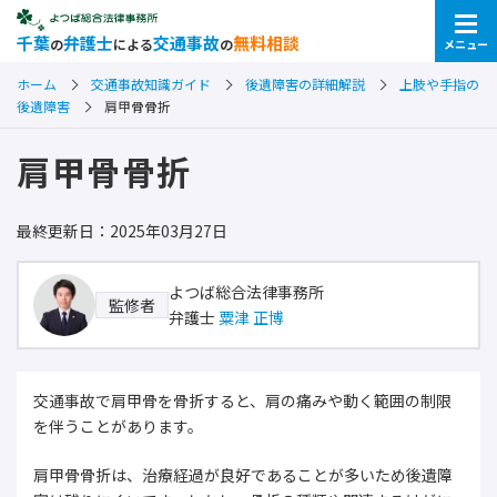
千葉
弁護士
交通事故
無料相談
の
による
の
メニュー
ホーム
交通事故知識ガイド
後遺障害の詳細解説
上肢や手指の
後遺障害
肩甲骨骨折
肩甲骨骨折
最終更新日：2025年03月27日
よつば総合法律事務所
監修者
弁護士
粟津 正博
交通事故で肩甲骨を骨折すると、肩の痛みや動く範囲の制限
を伴うことがあります。
肩甲骨骨折は、治療経過が良好であることが多いため後遺障