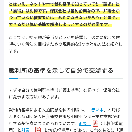
とはいえ、ネットや本で裁判基準を知っていても「請求」と
「獲得」は別物です。保険会社は営利企業なので、弁護士が
ついていない被害者には「裁判にならないだろう」と考え、
できるだけ低い基準で解決しようとするのが通常です。
ここでは、提示額が妥当かどうかを確認し、必要に応じて納
得のいく解決を目指すための現実的な3つの対応方法を紹介し
ます。
裁判所の基準を示して自分で交渉する
まずは自分で裁判所基準（弁護士基準）を調べて、保険会社
に提示する方法があります。
裁判所基準による入通院慰謝料の相場は、「
赤い本
」と呼ば
れる公益財団法人日弁連交通事故相談センター東京支部が発
行する基準表にまとめられています。
別表Ⅰ
（比較的重症
用）と
別表Ⅱ
（比較的軽傷用）があり、これをもとに「通