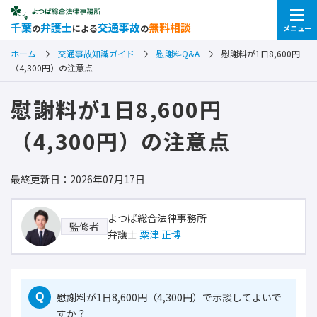
千葉
弁護士
交通事故
無料相談
の
による
の
メニュー
ホーム
交通事故知識ガイド
慰謝料Q&A
慰謝料が1日8,600円
（4,300円）の注意点
慰謝料が1日8,600円
（4,300円）の注意点
最終更新日：2026年07月17日
よつば総合法律事務所
監修者
弁護士
粟津 正博
慰謝料が1日8,600円（4,300円）で示談してよいで
Q
すか？