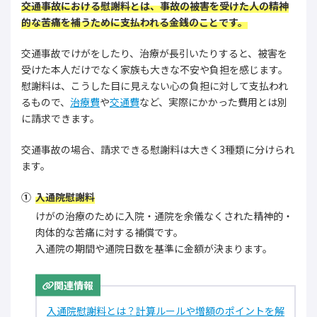
交通事故における慰謝料とは、事故の被害を受けた人の精神
的な苦痛を補うために支払われる金銭のことです。
交通事故でけがをしたり、治療が長引いたりすると、被害を
受けた本人だけでなく家族も大きな不安や負担を感じます。
慰謝料は、こうした目に見えない心の負担に対して支払われ
るもので、
治療費
や
交通費
など、実際にかかった費用とは別
に請求できます。
交通事故の場合、請求できる慰謝料は大きく3種類に分けられ
ます。
入通院慰謝料
けがの治療のために入院・通院を余儀なくされた精神的・
肉体的な苦痛に対する補償です。
入通院の期間や通院日数を基準に金額が決まります。
関連情報
入通院慰謝料とは？計算ルールや増額のポイントを解