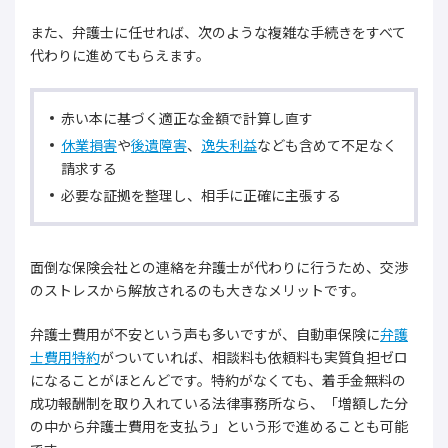
また、弁護士に任せれば、次のような複雑な手続きをすべて
代わりに進めてもらえます。
赤い本に基づく適正な金額で計算し直す
休業損害
や
後遺障害
、
逸失利益
なども含めて不足なく
請求する
必要な証拠を整理し、相手に正確に主張する
面倒な保険会社との連絡を弁護士が代わりに行うため、交渉
のストレスから解放されるのも大きなメリットです。
弁護士費用が不安という声も多いですが、自動車保険に
弁護
士費用特約
がついていれば、相談料も依頼料も実質負担ゼロ
になることがほとんどです。特約がなくても、着手金無料の
成功報酬制を取り入れている法律事務所なら、「増額した分
の中から弁護士費用を支払う」という形で進めることも可能