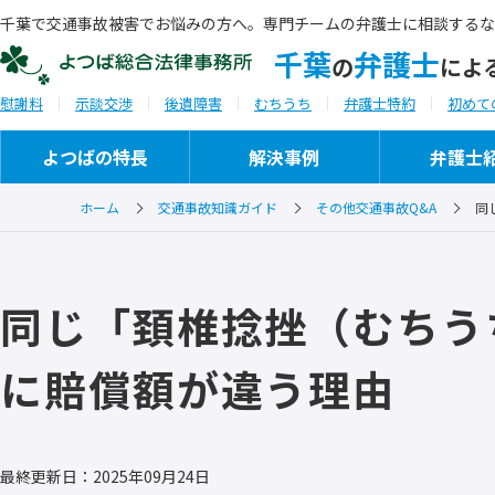
千葉で交通事故被害でお悩みの方へ。専門チームの弁護士に相談するな
千葉
弁護士
の
によ
慰謝料
示談交渉
後遺障害
むちうち
弁護士特約
初めて
よつばの特長
解決事例
弁護士
ホーム
交通事故知識ガイド
その他交通事故Q&A
同
ご相談から解決までの流れ
事務所概要
同じ「頚椎捻挫（むちう
ご相談実例
セミナー・研修会講師
に賠償額が違う理由
ご推薦者の言葉
最終更新日：2025年09月24日