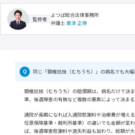
よつば総合法律事務所
監修者
弁護士
粟津 正博
同じ「頚椎捻挫（むちうち）」の病名でも大幅
Q
頚椎捻挫（むちうち）の賠償額は、病名だけで決
準、後遺障害の有無など複数の要素によって決まる
通院が長期になれば入通院慰謝料や治療費が増える
任意保険基準・裁判所基準）の違いでも金額が変わ
ば、後遺障害慰謝料や逸失利益も加わり、総額が大