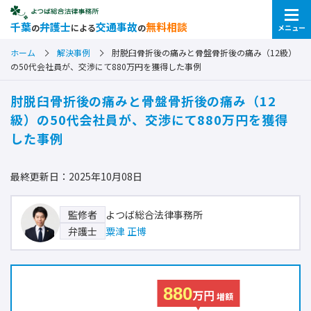
千葉
弁護士
交通事故
無料相談
の
による
の
メニュー
ホーム
解決事例
肘脱臼骨折後の痛みと骨盤骨折後の痛み（12級）
の50代会社員が、交渉にて880万円を獲得した事例
肘脱臼骨折後の痛みと骨盤骨折後の痛み（12
級）の50代会社員が、交渉にて880万円を獲得
した事例
最終更新日：2025年10月08日
よつば総合法律事務所
監修者
粟津 正博
弁護士
880
万円
増額