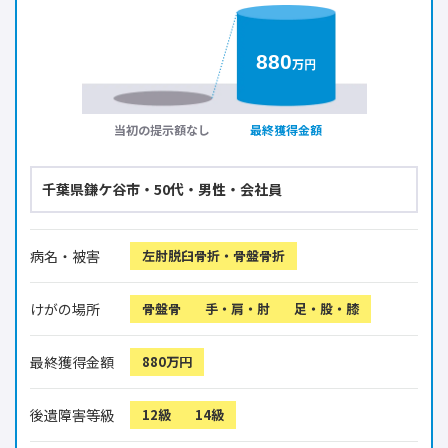
880
万円
当初の提示額なし
最終獲得金額
千葉県鎌ケ谷市・50代・男性・会社員
病名・被害
左肘脱臼骨折・骨盤骨折
けがの場所
骨盤骨
手・肩・肘
足・股・膝
最終獲得金額
880万円
後遺障害等級
12級
14級