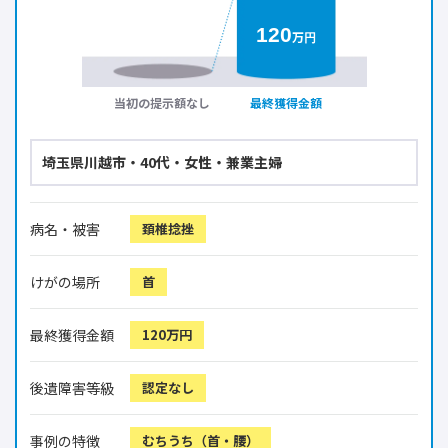
120
万円
当初の提示額なし
最終獲得金額
埼玉県川越市・40代・女性・兼業主婦
病名・被害
頚椎捻挫
けがの場所
首
最終獲得金額
120万円
後遺障害等級
認定なし
事例の特徴
むちうち（首・腰）