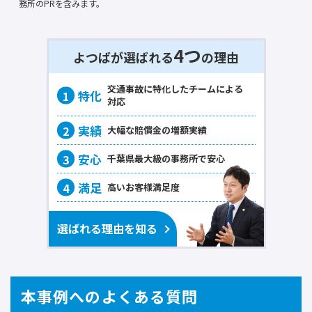
務所のPRを含みます。
4つ
よつばが選ばれる
の理由
交通事故に
特化
したチームによる
対応
大幅な賠償金の
増額実績
千葉県最大級の事務所で
安心
高いお客様
満足度
選ばれる理由を知る
本事例へのよくある質問