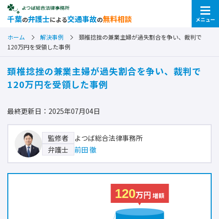
千葉
弁護士
交通事故
無料相談
の
による
の
メニュー
ホーム
解決事例
頚椎捻挫の兼業主婦が過失割合を争い、裁判で
120万円を受領した事例
頚椎捻挫の兼業主婦が過失割合を争い、裁判で
120万円を受領した事例
最終更新日：2025年07月04日
よつば総合法律事務所
監修者
前田 徹
弁護士
120
万円
増額