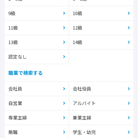
9級
10級
11級
12級
13級
14級
認定なし
職業で検索する
会社員
会社役員
自営業
アルバイト
専業主婦
兼業主婦
無職
学生・幼児