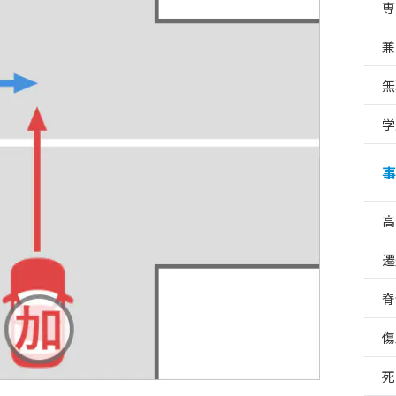
専
兼
無
学
事
高
遷
脊
傷
死