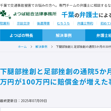
千葉で交通事故被害でお悩みの方へ。専門チームの弁護士に相談するな
千葉
弁護士
の
によ
慰謝料
示談交渉
後遺障害
むちうち
弁護士特約
初めて
よつばの特長
解決事例
弁護士
ホーム
解決事例
下腿部挫創と足部挫創の通院5か月の30
ご相談から解決までの流れ
事務所概要
下腿部挫創と足部挫創の通院5か月
ご相談実例
セミナー・研修会講師
万円が100万円に賠償金が増えた
ご推薦者の言葉
最終更新日：2025年07月09日