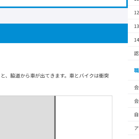
1
1
1
認
職
ると、脇道から車が出てきます。車とバイクは衝突
会
会
自
ア