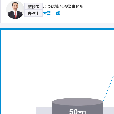
よつば総合法律事務所
監修者
大澤 一郎
弁護士
50
万円