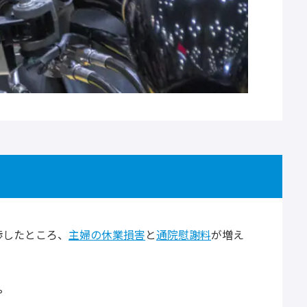
渉したところ、
主婦の休業損害
と
通院慰謝料
が増え
。