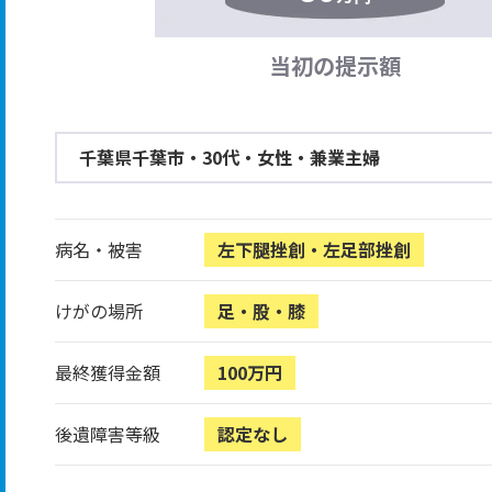
当初の提示額
千葉県千葉市・30代・女性・兼業主婦
病名・被害
左下腿挫創・左足部挫創
けがの場所
足・股・膝
最終獲得金額
100万円
後遺障害等級
認定なし