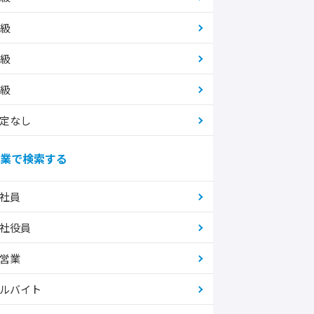
2級
3級
4級
定なし
業で検索する
社員
社役員
営業
ルバイト