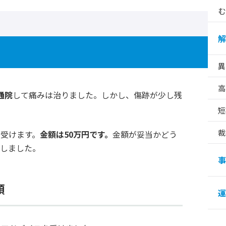
む
解
異
高
通院
して痛みは治りました。しかし、傷跡が少し残
短
裁
受けます。
金額は50万円です。
金額が妥当かどう
談しました。
事
頼
運