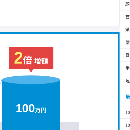
顔
首
鎖
腰
2
骨
倍
増額
手
足
最
100
万円
1
1