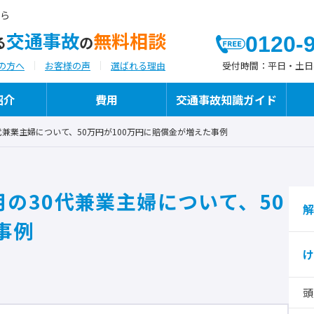
ら
交通事故
無料相談
0120-
る
の
受付時間：
平日・土日祝日
の方へ
お客様の声
選ばれる理由
紹介
費用
交通事故知識ガイド
代兼業主婦について、50万円が100万円に賠償金が増えた事例
よつばが選ばれる理由
代表弁護士ご挨拶
よつばの交通事故への「想い」と「こだわ
の30代兼業主婦について、50
執筆・メディア掲載
り」
解
事例
け
保険代理店様向けサービス
頭