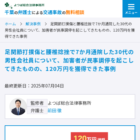
千葉
弁護士
交通事故
無料相談
の
による
の
メニュー
ホーム
解決事例
足関節打撲傷と腰椎捻挫で7か月通院した30代の
男性会社員について、加害者が民事調停を起こしてきたものの、120万円を獲
得できた事例
足関節打撲傷と腰椎捻挫で7か月通院した30代の
男性会社員について、加害者が民事調停を起こし
てきたものの、120万円を獲得できた事例
最終更新日：2025年07月04日
よつば総合法律事務所
監修者
前田 徹
弁護士
120
万円