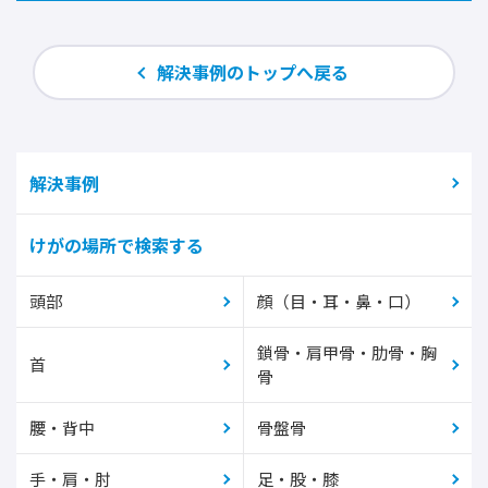
解決事例のトップへ戻る
解決事例
けがの場所で検索する
頭部
顔（目・耳・鼻・口）
鎖骨・肩甲骨・肋骨・胸
首
骨
腰・背中
骨盤骨
手・肩・肘
足・股・膝