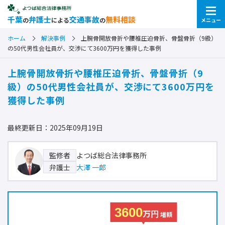
千葉
弁護士
交通事故
無料相談
の
による
の
メニュー
ホーム
解決事例
上腕骨開放骨折や腰椎圧迫骨折、骨盤骨折（9級）
の50代男性会社員が、交渉にて3600万円を獲得した事例
上腕骨開放骨折や腰椎圧迫骨折、骨盤骨折（9
級）の50代男性会社員が、交渉にて3600万円を
獲得した事例
最終更新日：2025年09月19日
よつば総合法律事務所
監修者
大澤 一郎
弁護士
3600
万円
増額