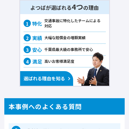
4つ
よつばが選ばれる
の理由
交通事故に
特化
したチームによる
対応
大幅な賠償金の
増額実績
千葉県最大級の事務所で
安心
高いお客様
満足度
選ばれる理由を知る
本事例へのよくある質問