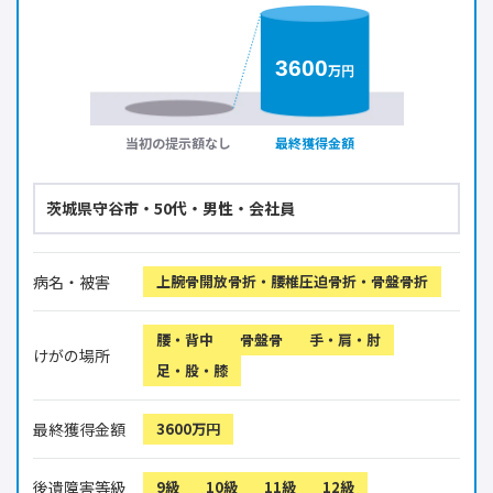
3600
万円
当初の提示額なし
最終獲得金額
茨城県守谷市・50代・男性・会社員
病名・被害
上腕骨開放骨折・腰椎圧迫骨折・骨盤骨折
腰・背中
骨盤骨
手・肩・肘
けがの場所
足・股・膝
最終獲得金額
3600万円
後遺障害等級
9級
10級
11級
12級