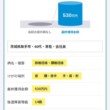
530
万円
当初の提示額なし
最終獲得金額
茨城県取手市・60代・男性・会社員
病名・被害
頸椎捻挫・腰椎捻挫
けがの場所
首
腰・背中
手・肩・肘
最終獲得金額
530万円
後遺障害等級
14級