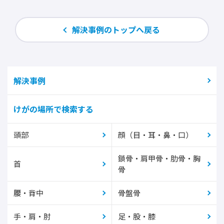
解決事例のトップへ戻る
解決事例
けがの場所で検索する
頭部
顔（目・耳・鼻・口）
鎖骨・肩甲骨・肋骨・胸
首
骨
腰・背中
骨盤骨
手・肩・肘
足・股・膝