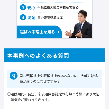
千葉県最大級の事務所で
安心
高いお客様
満足度
選ばれる理由を知る
本事例へのよくある質問
同じ頚椎捻挫や腰椎捻挫の病名なのに、大幅に賠償
Q
額が違うのはなぜですか？
①通院期間の長短、②後遺障害認定の有無と等級により大幅
に賠償金が変わってきます。