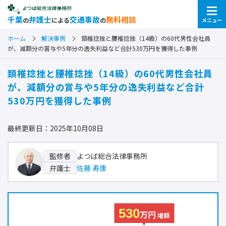
千葉
弁護士
交通事故
無料相談
の
による
の
メニュー
ホーム
解決事例
頚椎捻挫と腰椎捻挫（14級）の60代男性会社員
が、減額分の賞与や5年分の逸失利益など合計530万円を獲得した事例
頚椎捻挫と腰椎捻挫（14級）の60代男性会社員
が、減額分の賞与や5年分の逸失利益など合計
530万円を獲得した事例
最終更新日：2025年10月08日
よつば総合法律事務所
監修者
佐藤 寿康
弁護士
530
万円
増額