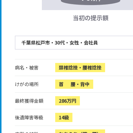
当初の提示額
千葉県松戸市・30代・女性・会社員
病名・被害
頚椎捻挫・腰椎捻挫
けがの場所
首
腰・背中
最終獲得金額
286万円
後遺障害等級
14級