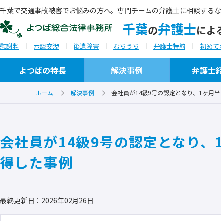
千葉で交通事故被害でお悩みの方へ。専門チームの弁護士に相談するな
千葉
弁護士
の
によ
慰謝料
示談交渉
後遺障害
むちうち
弁護士特約
初めて
よつばの特長
解決事例
弁護士
ホーム
解決事例
会社員が14級9号の認定となり、1ヶ月半
ご相談から解決までの流れ
事務所概要
会社員が14級9号の認定となり、
ご相談実例
セミナー・研修会講師
得した事例
ご推薦者の言葉
最終更新日：2026年02月26日