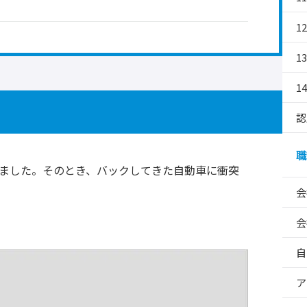
1
1
1
認
職
いました。そのとき、バックしてきた自動車に衝突
会
。
会
自
ア