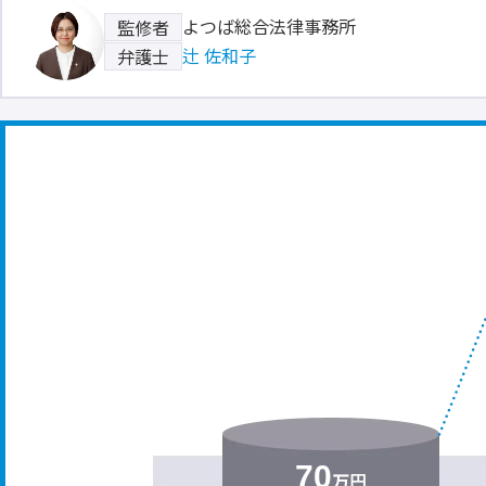
よつば総合法律事務所
監修者
辻 佐和子
弁護士
70
万円