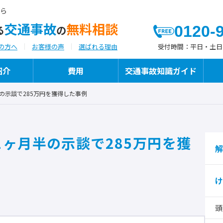
ら
交通事故
無料相談
0120-
る
の
受付時間：
平日・土日祝日
の方へ
お客様の声
選ばれる理由
紹介
費用
交通事故知識ガイド
の示談で285万円を獲得した事例
よつばが選ばれる理由
代表弁護士ご挨拶
よつばの交通事故への「想い」と「こだわ
1ヶ月半の示談で285万円を獲
執筆・メディア掲載
り」
解
け
保険代理店様向けサービス
頭