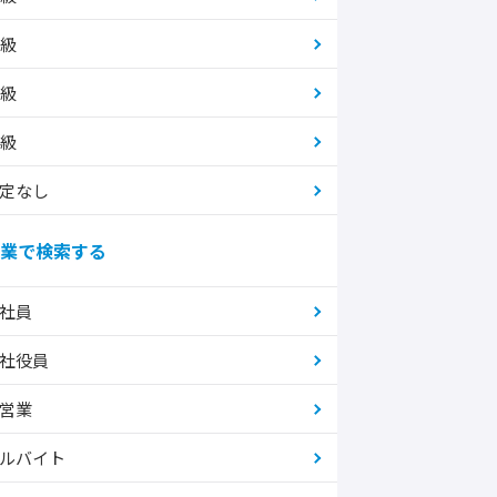
2級
3級
4級
定なし
業で検索する
社員
社役員
営業
ルバイト