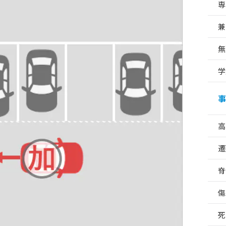
専
兼
無
学
事
高
遷
脊
傷
死