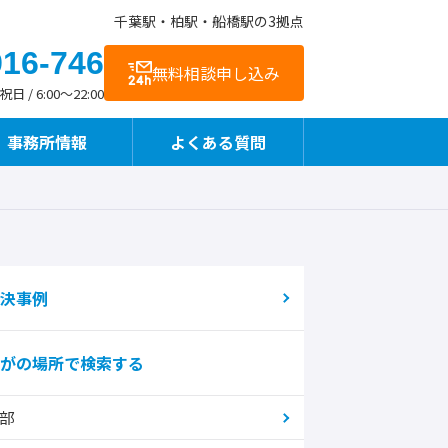
千葉駅・柏駅・船橋駅の3拠点
916-746
無料相談申し込み
 / 6:00～22:00
事務所情報
よくある質問
お客様の声
交通アクセス
事故直後や治療中も相談できます
決事例
がの場所で検索する
整骨院様向けサービス
部