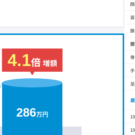
顔
首
鎖
腰
4.1
骨
倍
増額
手
足
最
286
万円
1
1