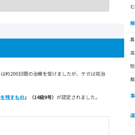
む
解
異
高
短
は約200日間の治療を受けましたが、ケガは完治
裁
事
状を残すもの
」（14級9号）
が認定されました。
運