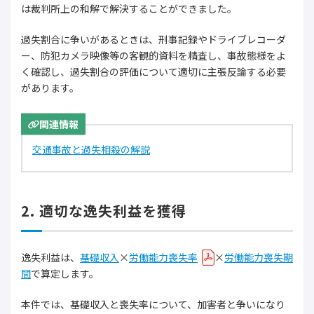
は裁判所上の和解で解決することができました。
過失割合に争いがあるときは、刑事記録やドライブレコーダ
ー、防犯カメラ映像等の客観的資料を精査し、事故態様をよ
く確認し、過失割合の評価について適切に主張反論する必要
があります。
関連情報
交通事故と過失相殺の解説
2. 適切な逸失利益を獲得
逸失利益は、
基礎収入
×
労働能力喪失率
×
労働能力喪失期
間
で算定します。
本件では、基礎収入と喪失率について、加害者と争いになり