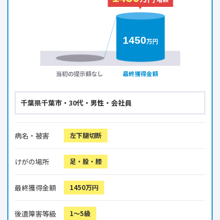
増額
1450
万円
当初の提示額なし
最終獲得金額
千葉県千葉市・30代・男性・会社員
病名・被害
左下腿切断
けがの場所
足・股・膝
最終獲得金額
1450万円
後遺障害等級
1～5級