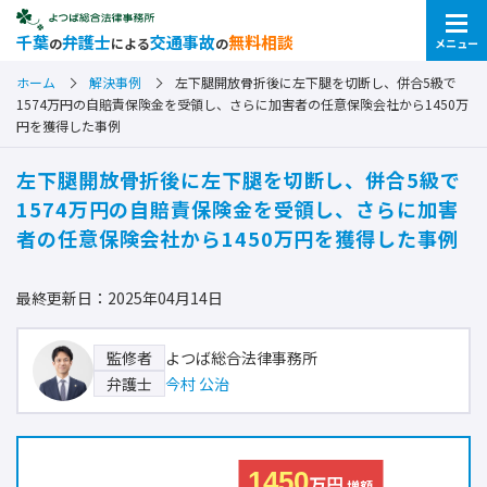
千葉
弁護士
交通事故
無料相談
の
による
の
メニュー
ホーム
解決事例
左下腿開放骨折後に左下腿を切断し、併合5級で
1574万円の自賠責保険金を受領し、さらに加害者の任意保険会社から1450万
円を獲得した事例
左下腿開放骨折後に左下腿を切断し、併合5級で
1574万円の自賠責保険金を受領し、さらに加害
者の任意保険会社から1450万円を獲得した事例
最終更新日：2025年04月14日
よつば総合法律事務所
監修者
今村 公治
弁護士
1450
万円