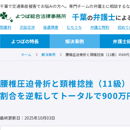
千葉で交通事故被害でお悩みの方へ。専門チームの弁護士に相談するな
千葉
弁護士
の
によ
慰謝料
示談交渉
後遺障害
むちうち
弁護士特約
初めて
よつばの特長
解決事例
弁護士
ホーム
解決事例
腰椎圧迫骨折と頚椎捻挫（11級）の60
ご相談から解決までの流れ
事務所概要
腰椎圧迫骨折と頚椎捻挫（11級）
ご相談実例
セミナー・研修会講師
割合を逆転してトータルで900万
ご推薦者の言葉
最終更新日：2025年10月03日