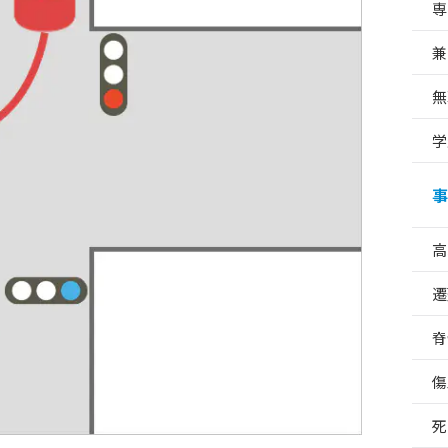
専
兼
無
学
事
高
遷
脊
傷
死