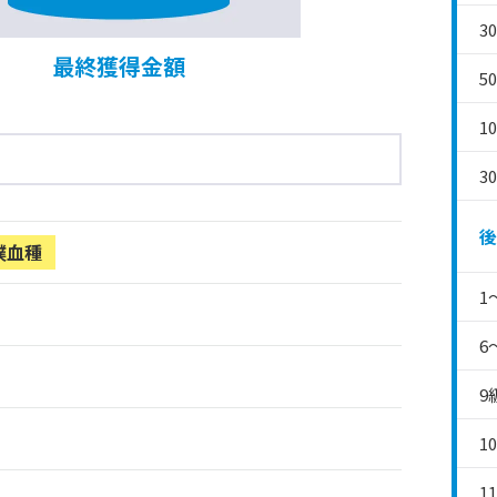
3
最終獲得金額
5
1
3
後
撲血種
1
6
9
1
1