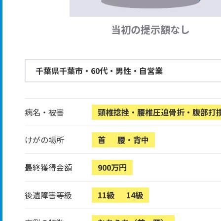
当初の提示額なし
千葉県千葉市・60代・男性・自営業
病名・被害
頸椎捻挫・腰椎圧迫骨折・腹部打
けがの場所
首
腰・背中
最終獲得金額
900万円
後遺障害等級
11級
14級