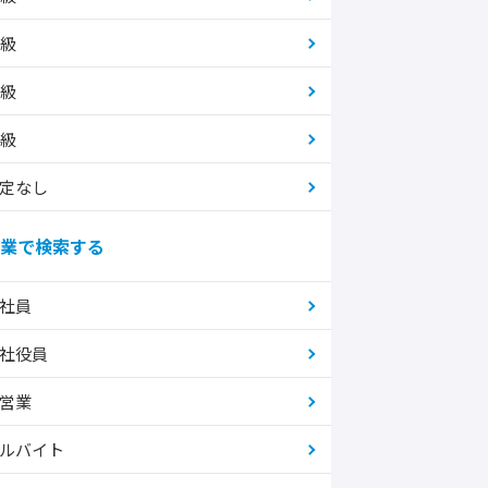
2級
3級
4級
定なし
業で検索する
社員
社役員
営業
ルバイト