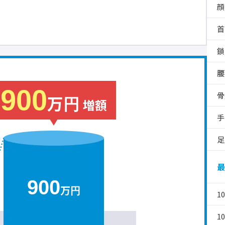
顔
首
鎖
腰
900
骨
万円
増額
手
足
最
900
万円
1
1