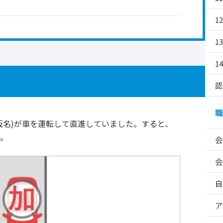
1
1
1
認
職
仮名)が車を運転して直進していました。すると、
た。
会
会
自
ア