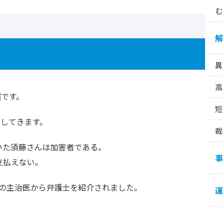
む
解
異
高
撲
です。
短
してきます。
裁
いた須藤さんは加害者である。
事
支払えない。
の主治医から弁護士を紹介されました。
運