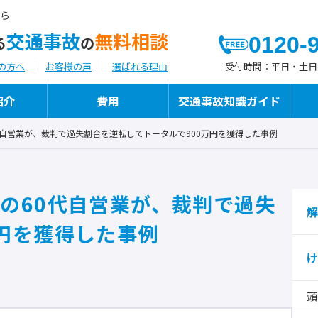
ら
交通事故
無料相談
0120-
る
の
受付時間：
平日・土日祝日
の方へ
お客様の声
選ばれる理由
紹介
費用
交通事故知識ガイド
代自営業が、裁判で過失割合を逆転してトータルで900万円を獲得した事例
よつばが選ばれる理由
代表弁護士ご挨拶
よつばの交通事故への「想い」と「こだわ
の60代自営業が、裁判で過失
執筆・メディア掲載
り」
解
円を獲得した事例
け
保険代理店様向けサービス
頭