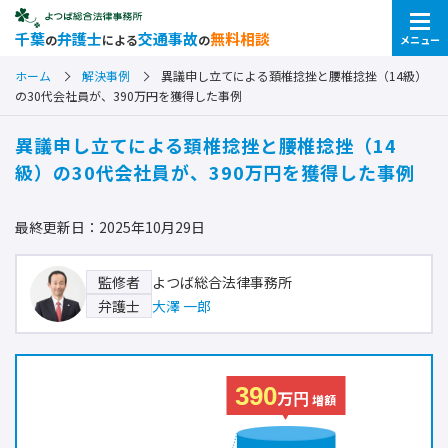
千葉
弁護士
交通事故
無料相談
の
による
の
メニュー
ホーム
解決事例
異議申し立てによる頚椎捻挫と腰椎捻挫（14級）
の30代会社員が、390万円を獲得した事例
異議申し立てによる頚椎捻挫と腰椎捻挫（14
級）の30代会社員が、390万円を獲得した事例
最終更新日：2025年10月29日
よつば総合法律事務所
監修者
大澤 一郎
弁護士
390
万円
増額