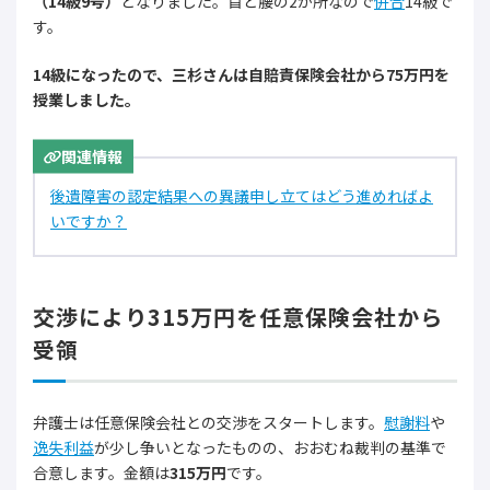
（14級9号）
となりました。首と腰の2か所なので
併合
14級で
す。
14級になったので、三杉さんは自賠責保険会社から75万円を
授業しました。
関連情報
後遺障害の認定結果への異議申し立てはどう進めればよ
いですか？
交渉により315万円を任意保険会社から
受領
弁護士は任意保険会社との交渉をスタートします。
慰謝料
や
逸失利益
が少し争いとなったものの、おおむね裁判の基準で
合意します。金額は
315万円
です。