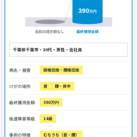
390
万円
当初の提示額なし
最終獲得金額
千葉県千葉市・30代・男性・会社員
病名・被害
頸椎捻挫・腰椎捻挫
けがの場所
首
腰・背中
最終獲得金額
390万円
後遺障害等級
14級
事例の特徴
むちうち（首・腰）